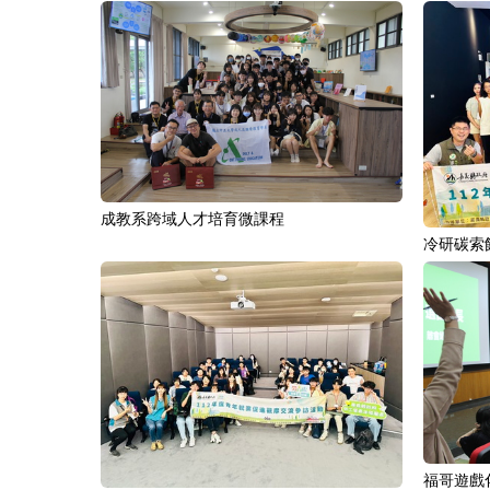
成教系跨域人才培育微課程
冷研碳索
福哥遊戲