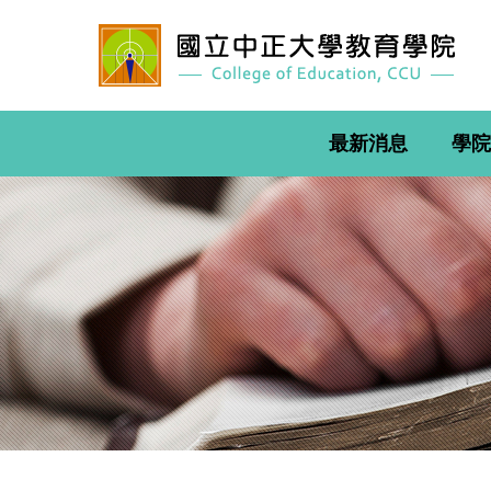
跳
到
主
要
內
容
最新消息
學院
區