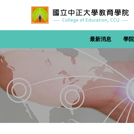
跳
到
主
要
內
容
最新消息
學院
區