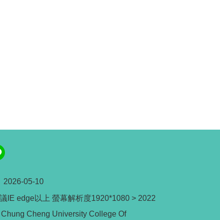
：
2026-05-10
IE edge以上 螢幕解析度1920*1080 > 2022
 Chung Cheng University College Of