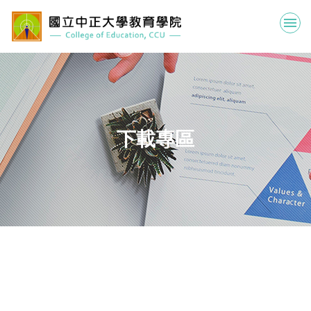
跳
到
主
要
內
容
區
下載專區