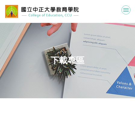
跳
到
主
要
內
容
區
下載專區