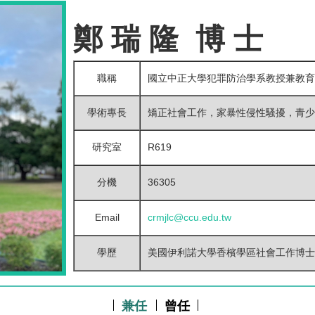
鄭 瑞 隆 博 士
職稱
國立中正大學犯罪防治學系教授兼教
學術專長
矯正社會工作，家暴性侵性騷擾，青少
研究室
R619
分機
36305
Email
crmjlc@ccu.edu.tw
學歷
美國伊利諾大學香檳學區社會工作博士
兼任
曾任