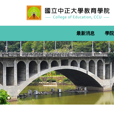
跳
到
主
要
內
容
最新消息
學院
區