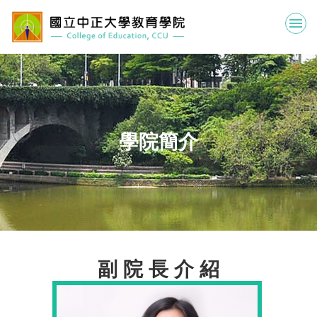
跳
到
主
要
內
容
區
學院簡介
副 院 長 介 紹