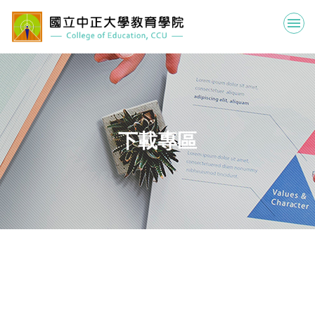
跳
到
主
要
內
容
區
下載專區