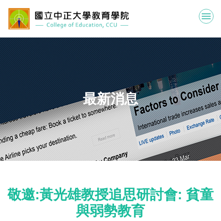
跳
到
主
要
內
容
區
最新消息
敬邀:黃光雄教授追思研討會: 貧童
與弱勢教育