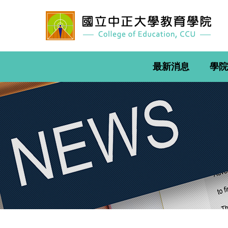
跳
到
主
要
內
容
最新消息
學院
區