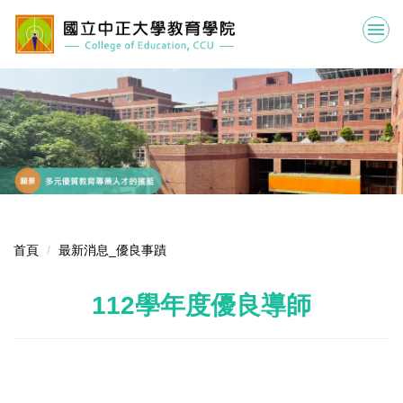
跳
到
主
要
內
容
區
首頁
最新消息_優良事蹟
112學年度優良導師